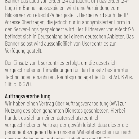
Banner das Logo von eRecht24 auftaucht. Um das eRecht24-
Logo im Banner auszuspielen, wird eine Verbindung zum
Bildserver von eRecht24 hergestellt. Hierbei wird auch die IP-
Adresse übertragen, die jedoch nur in anonymisierter Form in
den Server-Logs gespeichert wird. Der Bildserver von eRecht24
befindet sich in Deutschland bei einem deutschen Anbieter. Das
Banner selbst wird ausschließlich von Usercentrics zur
Verfügung gestellt.
Der Einsatz von Usercentrics erfolgt, um die gesetzlich
vorgeschriebenen Einwilligungen für den Einsatz bestimmter
Technologien einzuholen. Rechts­grundlage hierfür ist Art. 6 Abs.
1 lit. c DSGVO.
Auftrags­verarbeitung
Wir haben einen Vertrag über Auftrags­verarbeitung (AVV) zur
Nutzung des oben genannten Dienstes geschlossen. Hierbei
handelt es sich um einen daten­schutz­rechtlich
vorgeschriebenen Vertrag, der gewährleistet, dass dieser die
personen­bezogenen Daten unserer Website­besucher nur nach
unseren Weisungen und unter Einhaltung der DSGVO