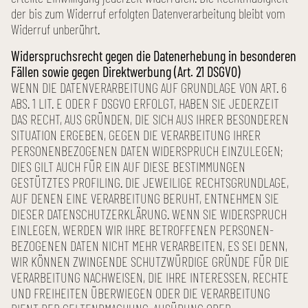
der bis zum Widerruf erfolgten Daten­verarbeitung bleibt vom
Widerruf unberührt.
Wider­spruchs­recht gegen die Daten­erhebung in besonderen
Fällen sowie gegen Direkt­werbung (Art. 21 DSGVO)
WENN DIE DATEN­VERARBEITUNG AUF GRUND­LAGE VON ART. 6
ABS. 1 LIT. E ODER F DSGVO ERFOLGT, HABEN SIE JEDER­ZEIT
DAS RECHT, AUS GRÜNDEN, DIE SICH AUS IHRER BESONDEREN
SITUATION ERGEBEN, GEGEN DIE VERARBEITUNG IHRER
PERSONEN­BEZOGENEN DATEN WIDER­SPRUCH EINZULEGEN;
DIES GILT AUCH FÜR EIN AUF DIESE BESTIMMUNGEN
GESTÜTZTES PROFILING. DIE JEWEILIGE RECHTS­GRUNDLAGE,
AUF DENEN EINE VERARBEITUNG BERUHT, ENTNEHMEN SIE
DIESER DATENSCHUTZ­ERKLÄRUNG. WENN SIE WIDER­SPRUCH
EINLEGEN, WERDEN WIR IHRE BETROFFENEN PERSONEN­
BEZOGENEN DATEN NICHT MEHR VERARBEITEN, ES SEI DENN,
WIR KÖNNEN ZWINGENDE SCHUTZ­WÜRDIGE GRÜNDE FÜR DIE
VERARBEITUNG NACH­WEISEN, DIE IHRE INTERESSEN, RECHTE
UND FREIHEITEN ÜBERWIEGEN ODER DIE VERARBEITUNG