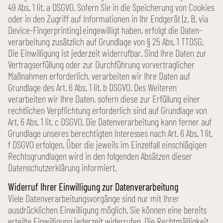
49 Abs. 1 lit. a DSGVO. Sofern Sie in die Speicherung von Cookies
oder in den Zugriff auf Informationen in Ihr Endgerät (z. B. via
Device-Fingerprinting) eingewilligt haben, erfolgt die Daten­
verarbeitung zusätzlich auf Grundlage von § 25 Abs. 1 TTDSG.
Die Einwilligung ist jederzeit wider­rufbar. Sind Ihre Daten zur
Vertrags­erfüllung oder zur Durchführung vor­vertraglicher
Maßnahmen erforderlich, verarbeiten wir Ihre Daten auf
Grundlage des Art. 6 Abs. 1 lit. b DSGVO. Des Weiteren
verarbeiten wir Ihre Daten, sofern diese zur Erfüllung einer
rechtlichen Verpflichtung erforderlich sind auf Grundlage von
Art. 6 Abs. 1 lit. c DSGVO. Die Daten­verarbeitung kann ferner auf
Grundlage unseres berechtigten Interesses nach Art. 6 Abs. 1 lit.
f DSGVO erfolgen. Über die jeweils im Einzelfall einschlägigen
Rechts­grundlagen wird in den folgenden Absätzen dieser
Datenschutz­erklärung informiert.
Widerruf Ihrer Einwilligung zur Daten­verarbeitung
Viele Daten­verarbeitungs­vorgänge sind nur mit Ihrer
ausdrücklichen Einwilligung möglich. Sie können eine bereits
erteilte Einwilligung jederzeit widerrufen. Die Recht­mäßigkeit