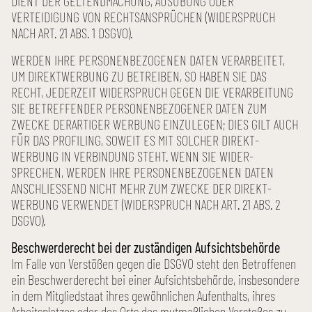
DIENT DER GELTEND­MACHUNG, AUSÜBUNG ODER
VERTEIDIGUNG VON RECHTS­ANSPRÜCHEN (WIDER­SPRUCH
NACH ART. 21 ABS. 1 DSGVO).
WERDEN IHRE PERSONEN­BEZOGENEN DATEN VERARBEITET,
UM DIREKT­WERBUNG ZU BETREIBEN, SO HABEN SIE DAS
RECHT, JEDERZEIT WIDER­SPRUCH GEGEN DIE VERARBEITUNG
SIE BETREFFENDER PERSONEN­BEZOGENER DATEN ZUM
ZWECKE DERARTIGER WERBUNG EINZULEGEN; DIES GILT AUCH
FÜR DAS PROFILING, SOWEIT ES MIT SOLCHER DIREKT­
WERBUNG IN VERBINDUNG STEHT. WENN SIE WIDER­
SPRECHEN, WERDEN IHRE PERSONEN­BEZOGENEN DATEN
ANSCHLIESSEND NICHT MEHR ZUM ZWECKE DER DIREKT­
WERBUNG VERWENDET (WIDER­SPRUCH NACH ART. 21 ABS. 2
DSGVO).
Beschwerde­recht bei der zuständigen Aufsichts­behörde
Im Falle von Verstößen gegen die DSGVO steht den Betroffenen
ein Beschwerde­recht bei einer Aufsichts­behörde, insbesondere
in dem Mitglied­staat ihres gewöhnlichen Aufenthalts, ihres
Arbeits­platzes oder des Orts des mutmaßlichen Verstoßes zu.